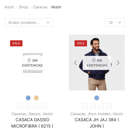
Inicio
Shop
Casacas
Vestir
Products
per
page
SALE
SALE
SIN
SIN
EXISTENCIAS
EXISTENCIAS
S
M
L
XL
S
M
L
XL
Casacas
,
Dassio
,
Vestir
Casacas
,
Jhon Holden
,
Vestir
CASACA DASSIO
CASACA JH JAJ 384 (
MICROFIBRA ( 6215 )
JOHN )