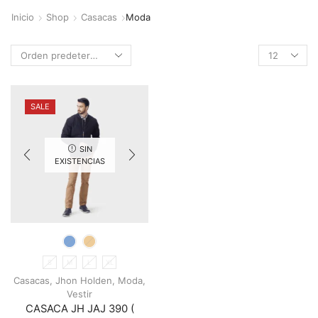
Inicio
Shop
Casacas
Moda
Products
per
page
SALE
SIN
EXISTENCIAS
S
M
L
XL
Casacas
,
Jhon Holden
,
Moda
,
Vestir
CASACA JH JAJ 390 (