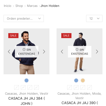
Inicio
Shop
Marcas
Jhon Holden
Products
per
page
SALE
SALE
SIN
SIN
EXISTENCIAS
EXISTENCIAS
S
M
L
XL
S
M
L
XL
Casacas
,
Jhon Holden
,
Vestir
Casacas
,
Jhon Holden
,
Moda
,
Vestir
CASACA JH JAJ 384 (
CASACA JH JAJ 390 (
JOHN )