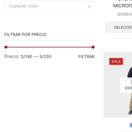
MICROFI
Cualquier Color
S/
229.
SELECCIO
FILTRAR POR PRECIO
Precio
Precio
Precio:
—
S/140
S/230
FILTRAR
SALE
mínimo
máximo
EXI