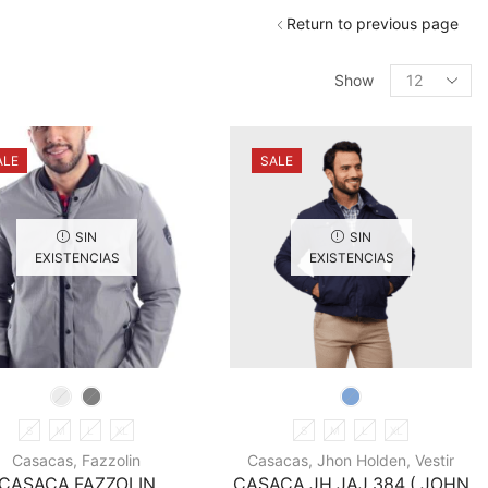
Return to previous page
Products
per
Show
page
ALE
SALE
SIN
SIN
EXISTENCIAS
EXISTENCIAS
S
M
L
XL
S
M
L
XL
Casacas
,
Fazzolin
Casacas
,
Jhon Holden
,
Vestir
CASACA FAZZOLIN
CASACA JH JAJ 384 ( JOHN