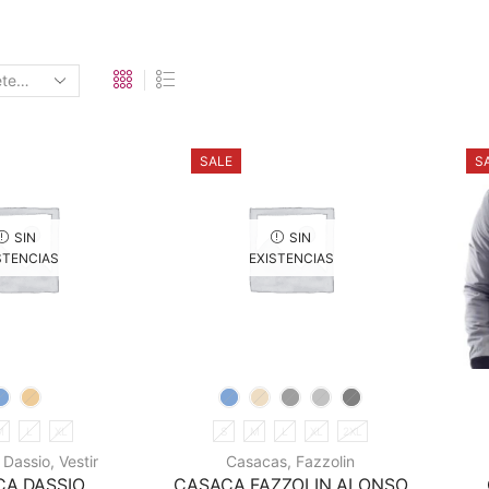
SALE
S
SIN
SIN
STENCIAS
EXISTENCIAS
M
L
XL
S
M
L
XL
2XL
,
Dassio
,
Vestir
Casacas
,
Fazzolin
A DASSIO
CASACA FAZZOLIN ALONSO