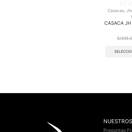
S
Casacas
,
Jh
CASACA JH 
S/
235.
SELECCIO
NUESTROS
Preguntas F