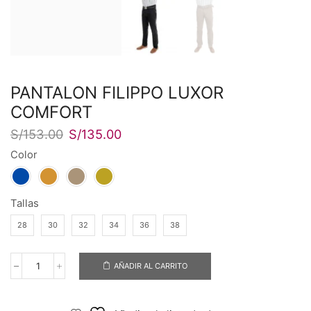
PANTALON FILIPPO LUXOR
COMFORT
El
El
S/
153.00
S/
135.00
precio
precio
Color
original
actual
era:
es:
S/153.00.
S/135.00.
Tallas
28
30
32
34
36
38
AÑADIR AL CARRITO
PANTALON
FILIPPO
LUXOR
COMFORT