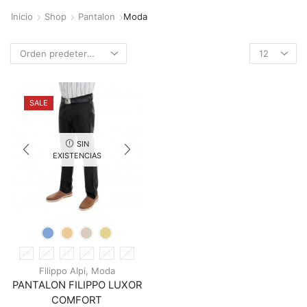
Inicio
Shop
Pantalon
Moda
Products
per
page
SALE
SIN
EXISTENCIAS
28
30
32
34
36
38
Filippo Alpi
,
Moda
PANTALON FILIPPO LUXOR
COMFORT