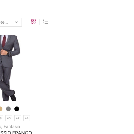
8
40
42
44
o
,
Fantasia
SSIO FRANCO