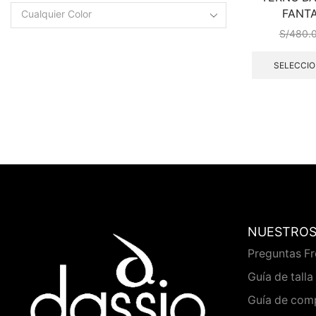
FANTA
Cualquier Color
S/
480.
SELECCIO
NUESTROS
Preguntas F
Guía de talla
Guía de com